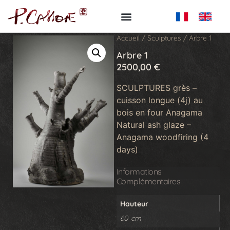
Accueil
/
Sculptures
/ Arbre 1
Arbre 1
2500,00
€
SCULPTURES grès –
cuisson longue (4j) au
bois en four Anagama
Natural ash glaze –
Anagama woodfiring (4
days)
Informations
Complémentaires
Hauteur
60 cm