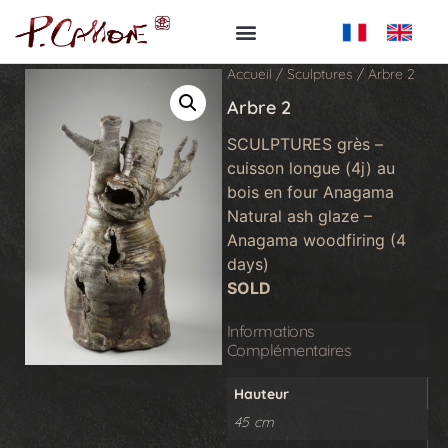
Accueil
/
Sculptures
/ Arbre 2
Arbre 2
SCULPTURES grès –
cuisson longue (4j) au
bois en four Anagama
Natural ash glaze –
Anagama woodfiring (4
days)
SOLD
Informations
Complémentaires
Hauteur
45 cm