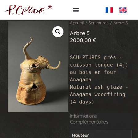
Accueil
/
Sculptures
/ Arbre 5
Arbre 5
2000,00
€
SCULPTURES grès - 
cuisson longue (4j) 
au bois en four 
Anagama

Natural ash glaze - 
Anagama woodfiring 
(4 days)
Informations
Complémentaires
Hauteur