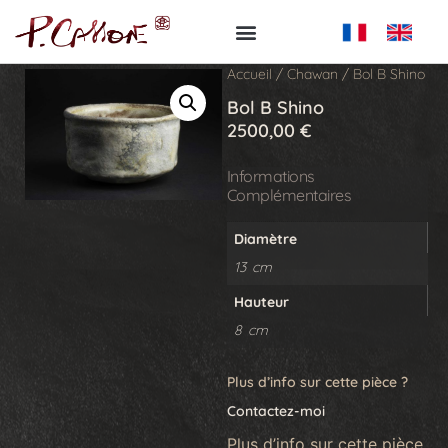
Accueil
/
Chawan
/ Bol B Shino
Bol B Shino
2500,00
€
Informations
Complémentaires
Diamètre
13 cm
Hauteur
8 cm
Plus d’info sur cette pièce ?
Contactez-moi
Plus d’info sur cette pièce