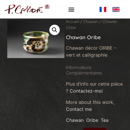
Accueil
/
Chawan
/ Chawan
Oribe
Chawan Oribe
Chawan décor ORIBE –
vert et calligraphie
Informations
Complémentaires
Plus d’info sur cette pièce
?
Contactez-moi
More about this work,
Contact me
Chawan
,
Oribe
,
Tea