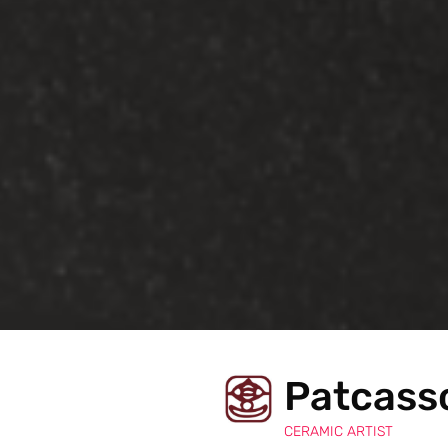
Patcass
CERAMIC ARTIST