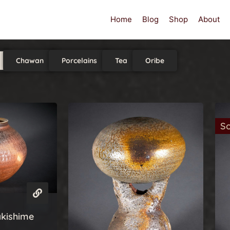
Home
Blog
Shop
About
Chawan
Porcelains
Tea
Oribe
So
akishime