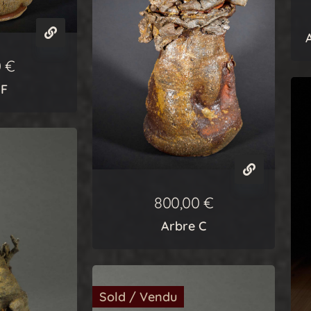
0
€
 F
800,00
€
Arbre C
Sold / Vendu